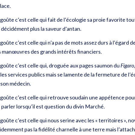
lace.
oûte c’est celle qui fait de l’écologie sa proie favorite to
t décidément plus la saveur d’antan.
oûte c’est celle qui n’a pas de mots assez durs à l’égard des
es manœuvres des grands intérêts financiers.
égoûte c’est celle qui, droguée aux pages saumon du
Figaro
les services publics mais se lamente de la fermeture de l’é
 son médecin.
goûte c’est celle qui retrouve soudain une appétence pour l
parler lorsqu’il est question du divin Marché.
oûte c’est celle qui nous serine avec les « territoires », n
videmment pas la fidélité charnelle à une terre mais l’attac