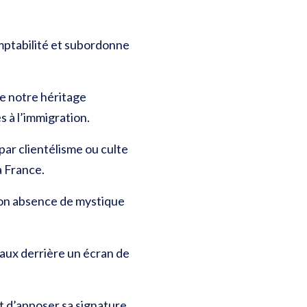
omptabilité et subordonne
re notre héritage
s à l’immigration.
par clientélisme ou culte
a France.
 son absence de mystique
iaux derrière un écran de
nt d’apposer sa signature