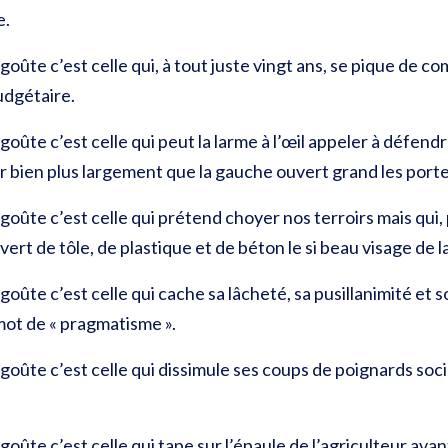
e.
goûte c’est celle qui, à tout juste vingt ans, se pique de c
udgétaire.
goûte c’est celle qui peut la larme à l’œil appeler à défend
oir bien plus largement que la gauche ouvert grand les porte
goûte c’est celle qui prétend choyer nos terroirs mais qui, 
vert de tôle, de plastique et de béton le si beau visage de l
goûte c’est celle qui cache sa lâcheté, sa pusillanimité et
 mot de « pragmatisme ».
goûte c’est celle qui dissimule ses coups de poignards soc
oûte c’est celle qui tape sur l’épaule de l’agriculteur ava