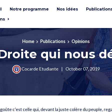
l
Notre programme
Nos idées
Publication
ons
Home
Publications
Opinions
Droite qui nous 
Cocarde Etudiante
|
October 07, 2019
goûte c’est celle qui, devant la juste colère du peuple, re