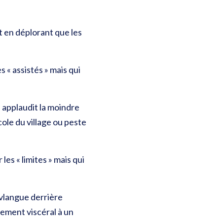
ut en déplorant que les
 « assistés » mais qui
, applaudit la moindre
cole du village ou peste
es « limites » mais qui
ovlangue derrière
hement viscéral à un