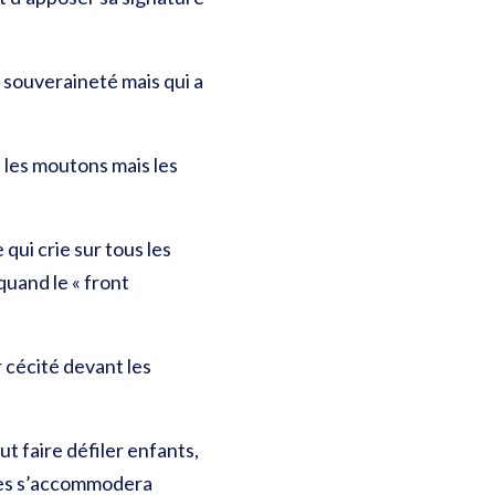
e souveraineté mais qui a
s les moutons mais les
 qui crie sur tous les
quand le « front
r cécité devant les
t faire défiler enfants,
lles s’accommodera