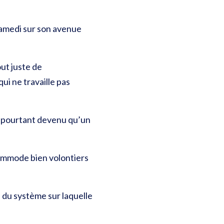
 samedi sur son avenue
out juste de
qui ne travaille pas
st pourtant devenu qu’un
commode bien volontiers
e du système sur laquelle