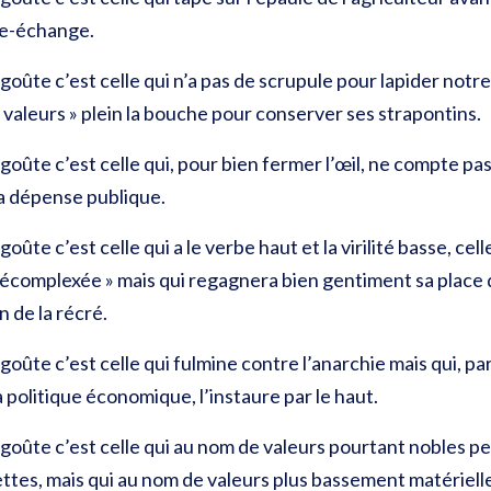
bre-échange.
goûte c’est celle qui n’a pas de scrupule pour lapider notr
« valeurs » plein la bouche pour conserver ses strapontins.
goûte c’est celle qui, pour bien fermer l’œil, ne compte pa
la dépense publique.
ûte c’est celle qui a le verbe haut et la virilité basse, celle
« décomplexée » mais qui regagnera bien gentiment sa place 
in de la récré.
oûte c’est celle qui fulmine contre l’anarchie mais qui, pa
olitique économique, l’instaure par le haut.
goûte c’est celle qui au nom de valeurs pourtant nobles peu
ttes, mais qui au nom de valeurs plus bassement matérie