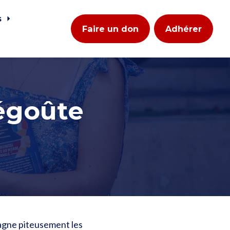
s
Faire un don
Adhérer
dégoûte
gagne piteusement les