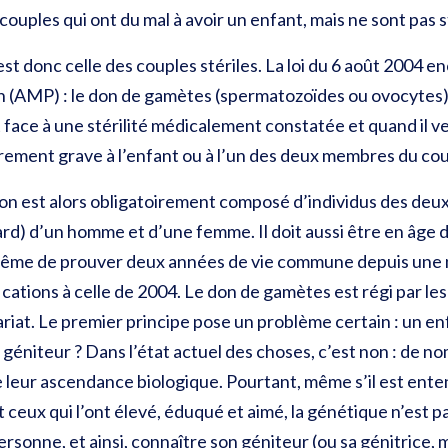
ouples qui ont du mal à avoir un enfant, mais ne sont pas st
st donc celle des couples stériles. La loi du 6 août 2004 e
on (AMP) : le don de gamètes (spermatozoïdes ou ovocytes)
 face à une stérilité médicalement constatée et quand il ve
rement grave à l’enfant ou à l’un des deux membres du cou
on est alors obligatoirement composé d’individus des deux 
ard) d’un homme et d’une femme. Il doit aussi être en âge d
 même de prouver deux années de vie commune depuis une n
ations à celle de 2004. Le don de gamètes est régi par le
ariat. Le premier principe pose un problème certain : un en
n géniteur ? Dans l’état actuel des choses, c’est non : de
 leur ascendance biologique. Pourtant, même s’il est ente
 ceux qui l’ont élevé, éduqué et aimé, la génétique n’est pa
onne, et ainsi, connaître son géniteur (ou sa génitrice, 