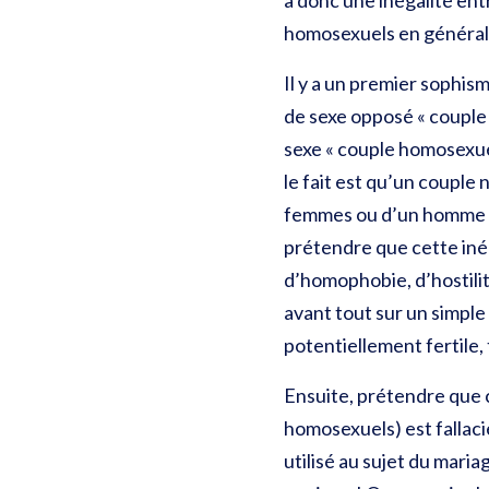
a donc une inégalité ent
homosexuels en général
Il y a un premier sophis
de sexe opposé « couple
sexe « couple homosexuel 
le fait est qu’un couple
femmes ou d’un homme et 
prétendre que cette inég
d’homophobie, d’hostilit
avant tout sur un simple
potentiellement fertile,
Ensuite, prétendre que c
homosexuels) est fallaci
utilisé au sujet du mari