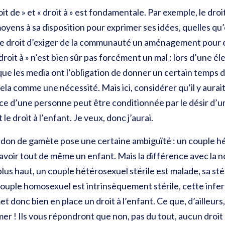
it de » et « droit à » est fondamentale. Par exemple, le droi
 moyens à sa disposition pour exprimer ses idées, quelles qu’
t le droit d’exiger de la communauté un aménagement pour e
 droit à » n’est bien sûr pas forcément un mal : lors d’une él
sque les media ont l’obligation de donner un certain temps d
ela comme une nécessité. Mais ici, considérer qu’il y aurait 
nce d’une personne peut être conditionnée par le désir d’
 le droit à l’enfant. Je veux, donc j’aurai.
 le don de gamète pose une certaine ambiguïté : un couple h
oir tout de même un enfant. Mais la différence avec la nouve
us haut, un couple hétérosexuel stérile est malade, sa stér
ouple homosexuel est intrinsèquement stérile, cette inferti
et donc bien en place un droit à l’enfant. Ce que, d’ailleurs
r ! Ils vous répondront que non, pas du tout, aucun droit 