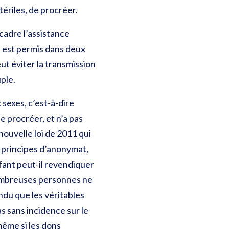
ériles, de procréer.
ncadre l’assistance
 est permis dans deux
ut éviter la transmission
ple.
sexes, c’est-à-dire
e procréer, et n’a pas
ouvelle loi de 2011 qui
s principes d’anonymat,
fant peut-il revendiquer
 nombreuses personnes ne
ndu que les véritables
s sans incidence sur le
même si les dons