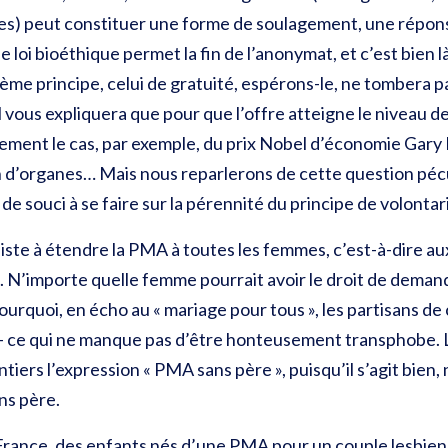
res) peut constituer une forme de soulagement, une répons
 loi bioéthique permet la fin de l’anonymat, et c’est bien l
ième principe, celui de gratuité, espérons-le, ne tombera p
 vous expliquera que pour que l’offre atteigne le niveau de 
ûrement le cas, par exemple, du prix Nobel d’économie Gary B
n d’organes… Mais nous reparlerons de cette question pécun
ns de souci à se faire sur la pérennité du principe de volontar
onsiste à étendre la PMA à toutes les femmes, c’est-à-dire 
. N’importe quelle femme pourrait avoir le droit de dema
pourquoi, en écho au « mariage pour tous », les partisans de
– ce qui ne manque pas d’être honteusement transphobe. 
tiers l’expression « PMA sans père », puisqu’il s’agit bien,
ns père.
n France, des enfants nés d’une PMA pour un couple lesbien 