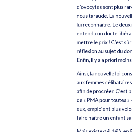
d’ovocytes sont plus ra
nous taraude. La nouvelle
lui reconnaître. Le deux
entendu un docte libéral
mettre le prix ! C’est s
réflexion au sujet du do
Enfin, il y a a priori moi
Ainsi, la nouvelle loi c
aux femmes célibataires
afin de procréer. C’est 
de « PMA pour toutes » 
eux, emploient plus volon
faire naître un enfant sa
Mais existe-t-il déjà, e