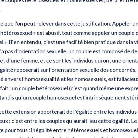
re couples hétérosexuels et homosexuels et, de là, entre 
.
me que l’on peut relever dans cette justification. Appeler 
 hétérosexuel » est abusif, tout comme appeler un coupl
». Bien entendu, c’est une facilité bien pratique dans la vi
 n’a pas d’orientation sexuelle, un couple est composé de 
d’une femme, et ce sont les individus qui ont une orientat
alité reposerait sur l’orientation sexuelle des concernés,
é envers l’homosexualité et les homosexuels, est fallacieu
 fait : un couple hétérosexuel (c’est quand même une expre
 tandis qu’un couple homosexuel est intrinsèquement stéri
ette extension apporterait de l’égalité entre les individus
eux : c’est entre les couples qu’aurait lieu cette égalité. 
age pour tous : inégalité entre hétérosexuels et homosexuel