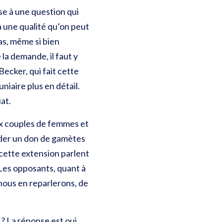
e à une question qui
à une qualité qu’on peut
as, même si bien
la demande, il faut y
ecker, qui fait cette
iaire plus en détail.
iat.
aux couples de femmes et
nder un don de gamètes
 cette extension parlent
Les opposants, quant à
 nous en reparlerons, de
? La réponse est oui.