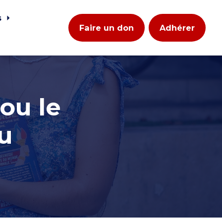
s
Faire un don
Adhérer
ou le
u