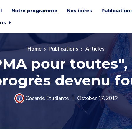
l
Notre programme
Nos idées
Publication
ons
Home
Publications
Articles
PMA pour toutes", 
progrès devenu fo
Cocarde Etudiante
|
October 17, 2019