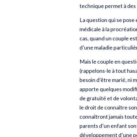
technique permet à des c
La question qui se pose e
médicale à la procréati
cas, quand un couple est
d’une maladie particuliè
Mais le couple en questi
(rappelons-le à tout has
besoin d’être marié, ni
apporte quelques modific
de gratuité et de volont
le droit de connaître so
connaîtront jamais toute
parents d’un enfant sont
développement d’une pers