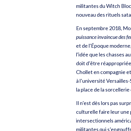
militantes du Witch Bloc
nouveau des rituels sat
En septembre 2018, Mona
puissance invaincue des 
et de l'Époque moderne,
l'idée que les chasses a
doit d’être réapproprié
Chollet en compagnie et
à l’université Versaille
la place de la sorceller
Il n’est dès lors pas sur
culturelle faire leur u
intersectionnels américai
militantes qui s’engouf