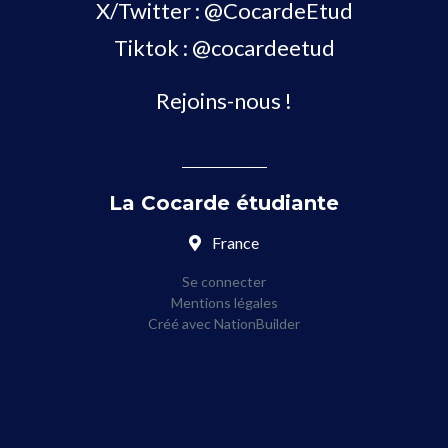
X/Twitter :
@CocardeEtud
Tiktok :
@cocardeetud
Rejoins-nous !
La Cocarde étudiante
France
Se connecter
Mentions légales
Créé avec
NationBuilder