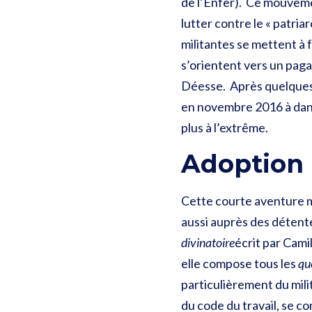
de l’Enfer). Ce mouveme
lutter contre le « patria
militantes se mettent à 
s’orientent vers un pag
Déesse. Après quelques 
en novembre 2016 à dans
plus à l’extrême.
Adoption 
Cette courte aventure m
aussi auprès des détente
divinatoire
écrit par Cami
elle compose tous les
qu
particulièrement du mili
du code du travail, se 