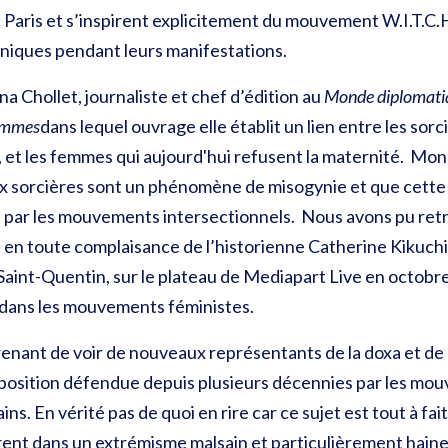
 Paris et s’inspirent explicitement du mouvement W.I.T.C.H
aniques pendant leurs manifestations.
 Chollet, journaliste et chef d’édition au
Monde diplomati
femmes
dans lequel ouvrage elle établit un lien entre les sor
 et les femmes qui aujourd'hui refusent la maternité. Mo
ux sorcières sont un phénomène de misogynie et que cette 
e par les mouvements intersectionnels. Nous avons pu retr
 en toute complaisance de l’historienne Catherine Kikuch
s-Saint-Quentin, sur le plateau de Mediapart Live en octobr
ie dans les mouvements féministes.
prenant de voir de nouveaux représentants de la doxa et de l
ne position défendue depuis plusieurs décennies par les m
ns. En vérité pas de quoi en rire car ce sujet est tout à fai
frent dans un extrémisme malsain et particulièrement haine