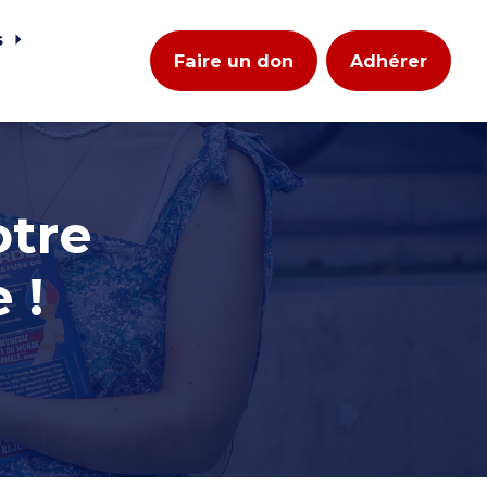
s
Faire un don
Adhérer
otre
 !