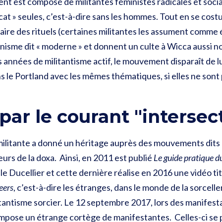
nt est composé de militantes féministes radicales et soci
rcat » seules, c’est-à-dire sans les hommes. Tout en se cos
faire des rituels (certaines militantes les assument comme 
anisme dit « moderne » et donnent un culte à Wicca aussi
années de militantisme actif, le mouvement disparaît de 
 le Portland avec les mêmes thématiques, si elles ne son
par le courant "intersec
ilitante a donné un héritage auprès des mouvements dits «
urs de la doxa. Ainsi, en 2011 est publié
Le guide pratique d
lle Ducellier et cette dernière réalise en 2016 une vidéo ti
eers
, c’est-à-dire les étranges, dans le monde de la sorceller
tantisme sorcier. Le 12 septembre 2017, lors des manifest
compose un étrange cortège de manifestantes. Celles-ci se