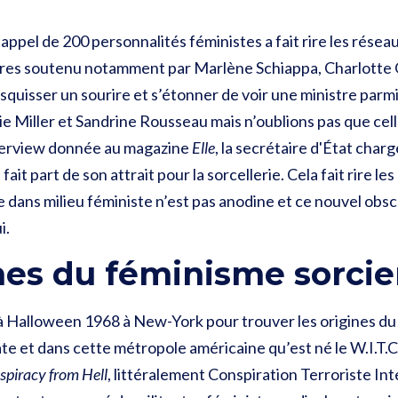
ppel de 200 personnalités féministes a fait rire les réseau
ières soutenu notamment par Marlène Schiappa, Charlotte
quisser un sourire et s’étonner de voir une ministre parmi 
ie Miller et Sandrine Rousseau mais n’oublions pas que celle
terview donnée au magazine
Elle
, la secrétaire d'État charg
t part de son attrait pour la sorcellerie. Cela fait rire les
ie dans milieu féministe n’est pas anodine et ce nouvel ob
i.
nes du féminisme sorcie
Halloween 1968 à New-York pour trouver les origines du f
ate et dans cette métropole américaine qu’est né le W.I.T.C.
nspiracy from Hell
, littéralement Conspiration Terroriste I