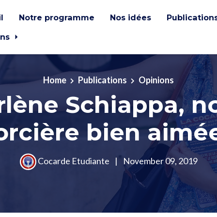
l
Notre programme
Nos idées
Publication
ons
Home
Publications
Opinions
lène Schiappa, n
orcière bien aimée
Cocarde Etudiante
|
November 09, 2019