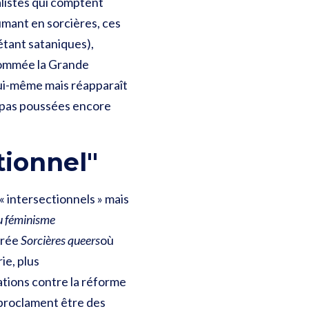
alistes qui comptent
tumant en sorcières, ces
étant sataniques),
 nommée la Grande
lui-même mais réapparaît
t pas poussées encore
tionnel"
 intersectionnels » mais
u féminisme
trée
Sorcières queers
où
ie, plus
ations contre la réforme
 proclament être des