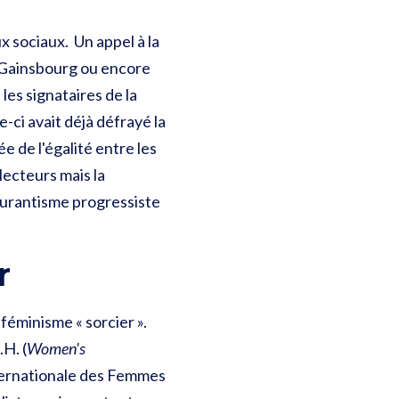
x sociaux. Un appel à la
 Gainsbourg ou encore
les signataires de la
-ci avait déjà défrayé la
ée de l'égalité entre les
 lecteurs mais la
scurantisme progressiste
r
éminisme « sorcier ».
H. (
Women's
nternationale des Femmes