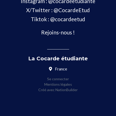
Instagram :
@cocardeetudiante
X/Twitter :
@CocardeEtud
Tiktok :
@cocardeetud
Rejoins-nous !
La Cocarde étudiante
France
Se connecter
Mentions légales
Créé avec
NationBuilder