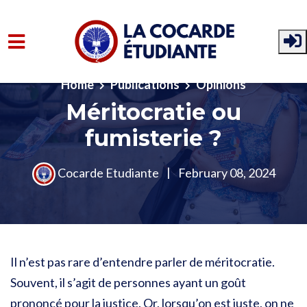
Skip to main content
Home
Publications
Opinions
Méritocratie ou
fumisterie ?
Cocarde Etudiante
|
February 08, 2024
Il n’est pas rare d’entendre parler de méritocratie.
Souvent, il s’agit de personnes ayant un goût
prononcé pour la justice. Or, lorsqu’on est juste, on ne