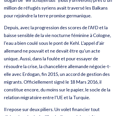
slogan de “
wir schaffen das
” (
nous y arriverons
) près d’un
million de réfugiés syriens avait traversé les Balkans
pour rejoindre la terre promise germanique.
Depuis, avec la progression des scores de l’AfD et la
baisse sensible de la vie nocturne féminine à Cologne,
l’eau a bien coulé sous le pont de Kehl.
L’appel d’air
allemand ne pouvait et ne devait être qu'un acte
unique. Aussi, dans la foulée et pour essayer de
résoudre la crise, la chancelière allemande négocie-t-
elle avec Erdogan, fin 2015, un accord de gestion des
migrants.
Officiellement signé le 18 Mars 2016, il
constitue encore, du moins sur le papier, le socle de la
relation migratoire entre l’UE et la Turquie.
Il repose sur deux piliers. Un volet financier tout